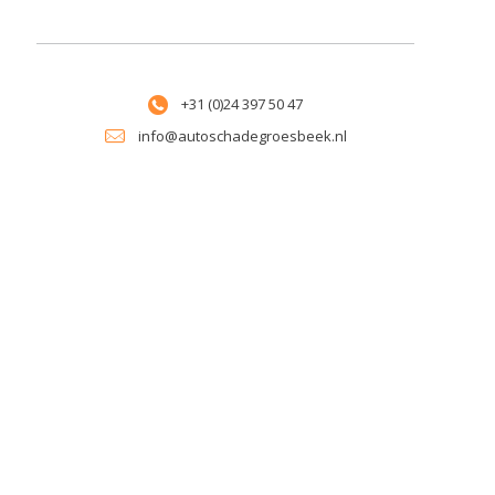
+31 (0)24 397 50 47
info@autoschadegroesbeek.nl